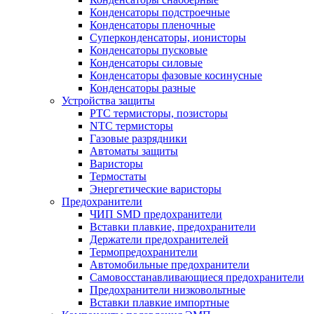
Конденсаторы подстроечные
Конденсаторы пленочные
Суперконденсаторы, ионисторы
Конденсаторы пусковые
Конденсаторы силовые
Конденсаторы фазовые косинусные
Конденсаторы разные
Устройства защиты
PTC термисторы, позисторы
NTC термисторы
Газовые разрядники
Автоматы защиты
Варисторы
Термостаты
Энергетические варисторы
Предохранители
ЧИП SMD предохранители
Вставки плавкие, предохранители
Держатели предохранителей
Термопредохранители
Автомобильные предохранители
Самовосстанавливающиеся предохранители
Предохранители низковольтные
Вставки плавкие импортные