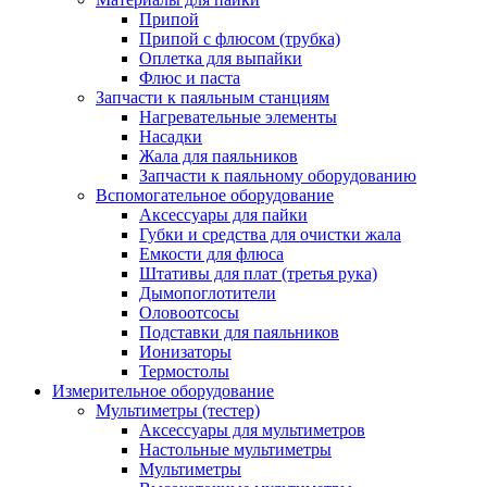
Припой
Припой с флюсом (трубка)
Оплетка для выпайки
Флюс и паста
Запчасти к паяльным станциям
Нагревательные элементы
Насадки
Жала для паяльников
Запчасти к паяльному оборудованию
Вспомогательное оборудование
Аксессуары для пайки
Губки и средства для очистки жала
Емкости для флюса
Штативы для плат (третья рука)
Дымопоглотители
Оловоотсосы
Подставки для паяльников
Ионизаторы
Термостолы
Измерительное оборудование
Мультиметры (тестер)
Аксессуары для мультиметров
Настольные мультиметры
Мультиметры