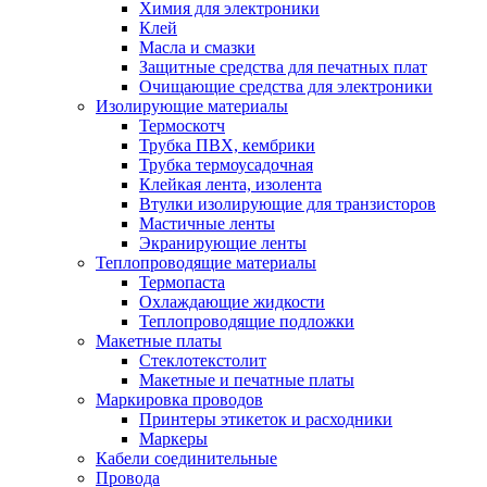
Химия для электроники
Клей
Масла и смазки
Защитные средства для печатных плат
Очищающие средства для электроники
Изолирующие материалы
Термоскотч
Трубка ПВХ, кембрики
Трубка термоусадочная
Клейкая лента, изолента
Втулки изолирующие для транзисторов
Мастичные ленты
Экранирующие ленты
Теплопроводящие материалы
Термопаста
Охлаждающие жидкости
Теплопроводящие подложки
Макетные платы
Стеклотекстолит
Макетные и печатные платы
Маркировка проводов
Принтеры этикеток и расходники
Маркеры
Кабели соединительные
Провода