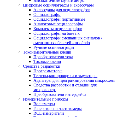
Высокоточные мультиметры
Цифровые осциллографы и аксессуары
Аксессуары для осциллографов
Осциллографы
Осциллографы портативные
Аналоговые осциллографы
Комплекты осциллографов
Осциллографы на базе пк
Осциллографы смешанных сигналов /
смешанных областей - mso/mdo
Ручные осциллографы
Токоизмерительные клещи
Преобразователи тока
Токовые клещи
Средства разработки
Программаторы
Тестеры,копировщики и эмуляторы
Адаптеры для программирования микросхем
Cредства разработки и отладки для
микроконтр.
Преобразователи интерфейса
Измерительные приборы
Вольтметры
Генераторы и частотомеры
RCL-измерители