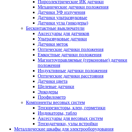
Пироэлектрические ИК датчики
Механические датчики положения
Датчики УФ излучения
Датчики ультразвуковые
Датчики угла (энкодеры)
Бесконтактные выключатели
Аксессуары для датчиков
Ультразвуковые датчики
Датчики меток
Оптические датчики положения
Емкостные датчики положения
Магнитоуправляемые (герконовые) датчики
положения
Индуктивные датчики положения
Оптические датчики расстояния
Датчики цвета
Щелевые датчики
Энкодеры
Профилометр
Компоненты весовых систем
Тензорезисторы, клеи, герметики
Индикаторы, табло
Аксессуары для весовых систем
Тензодатчики, узлы встройки
Металлические шкафы для электрооборудования