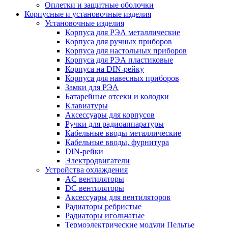
Оплетки и защитные оболочки
Корпусные и установочные изделия
Установочные изделия
Корпуса для РЭА металлические
Корпуса для ручных приборов
Корпуса для настольных приборов
Корпуса для РЭА пластиковые
Корпуса на DIN-рейку
Корпуса для навесных приборов
Замки для РЭА
Батарейные отсеки и колодки
Клавиатуры
Аксессуары для корпусов
Ручки для радиоаппаратуры
Кабельные вводы металлические
Кабельные вводы, фурнитура
DIN-рейки
Электродвигатели
Устройства охлаждения
AC вентиляторы
DC вентиляторы
Аксессуары для вентиляторов
Радиаторы ребристые
Радиаторы игольчатые
Термоэлектрические модули Пельтье