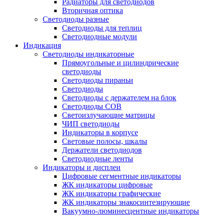
Радиаторы для светодиодов
Вторичная оптика
Светодиоды разные
Светодиоды для теплиц
Светодиодные модули
Индикация
Светодиоды индикаторные
Прямоугольные и цилиндрические
светодиоды
Светодиоды пираньи
Светодиоды
Светодиоды с держателем на блок
Светодиоды COB
Светоизлучающие матрицы
ЧИП светодиоды
Индикаторы в корпусе
Световые полосы, шкалы
Держатели светодиодов
Светодиодные ленты
Индикаторы и дисплеи
Цифровые сегментные индикаторы
ЖК индикаторы цифровые
ЖК индикаторы графические
ЖК индикаторы знакосинтезирующие
Вакуумно-люминесцентные индикаторы