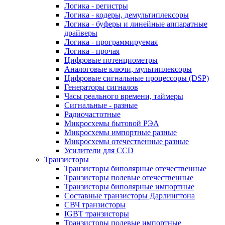
Логика - регистры
Логика - кодеры, демультиплексоры
Логика - буферы и линейные аппаратные
драйверы
Логика - программируемая
Логика - прочая
Цифровые потенциометры
Аналоговые ключи, мультиплексоры
Цифровые сигнальные процессоры (DSP)
Генераторы сигналов
Часы реального времени, таймеры
Сигнальные - разные
Радиочастотные
Микросхемы бытовой РЭА
Микросхемы импортные разные
Микросхемы отечественные разные
Усилители для CCD
Транзисторы
Транзисторы биполярные отечественные
Транзисторы полевые отечественные
Транзисторы биполярные импортные
Составные транзисторы Дарлингтона
СВЧ транзисторы
IGBT транзисторы
Транзисторы полевые импортные