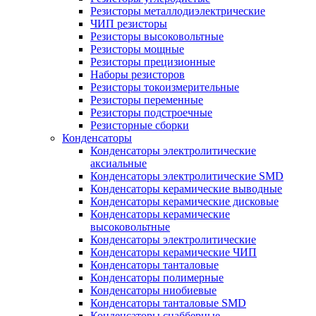
Резисторы металлодиэлектрические
ЧИП резисторы
Резисторы высоковольтные
Резисторы мощные
Резисторы прецизионные
Наборы резисторов
Резисторы токоизмерительные
Резисторы переменные
Резисторы подстроечные
Резисторные сборки
Конденсаторы
Конденсаторы электролитические
аксиальные
Конденсаторы электролитические SMD
Конденсаторы керамические выводные
Конденсаторы керамические дисковые
Конденсаторы керамические
высоковольтные
Конденсаторы электролитические
Конденсаторы керамические ЧИП
Конденсаторы танталовые
Конденсаторы полимерные
Конденсаторы ниобиевые
Конденсаторы танталовые SMD
Конденсаторы снабберные