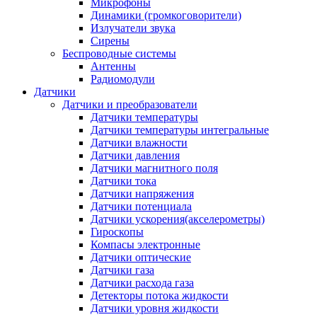
Микрофоны
Динамики (громкоговорители)
Излучатели звука
Сирены
Беспроводные системы
Антенны
Радиомодули
Датчики
Датчики и преобразователи
Датчики температуры
Датчики температуры интегральные
Датчики влажности
Датчики давления
Датчики магнитного поля
Датчики тока
Датчики напряжения
Датчики потенциала
Датчики ускорения(акселерометры)
Гироскопы
Компасы электронные
Датчики оптические
Датчики газа
Датчики расхода газа
Детекторы потока жидкости
Датчики уровня жидкости