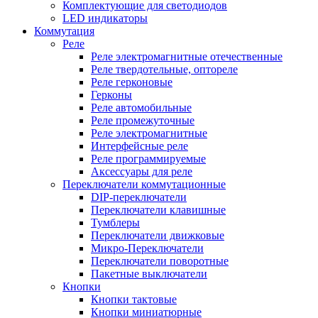
Комплектующие для светодиодов
LED индикаторы
Коммутация
Реле
Реле электромагнитные отечественные
Реле твердотельные, оптореле
Реле герконовые
Герконы
Реле автомобильные
Реле промежуточные
Реле электромагнитные
Интерфейсные реле
Реле программируемые
Аксессуары для реле
Переключатели коммутационные
DIP-переключатели
Переключатели клавишные
Тумблеры
Переключатели движковые
Микро-Переключатели
Переключатели поворотные
Пакетные выключатели
Кнопки
Кнопки тактовые
Кнопки миниатюрные