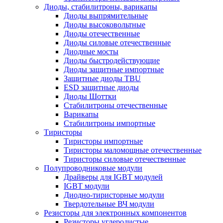
Диоды, стабилитроны, варикапы
Диоды выпрямительные
Диоды высоковольтные
Диоды отечественные
Диоды силовые отечественные
Диодные мосты
Диоды быстродействующие
Диоды защитные импортные
Защитные диоды TBU
ESD защитные диоды
Диоды Шоттки
Стабилитроны отечественные
Варикапы
Стабилитроны импортные
Тиристоры
Тиристоры импортные
Тиристоры маломощные отечественные
Тиристоры силовые отечественные
Полупроводниковые модули
Драйверы для IGBT модулей
IGBT модули
Диодно-тиристорные модули
Твердотельные ВЧ модули
Резисторы для электронных компонентов
Резисторы углеродистые