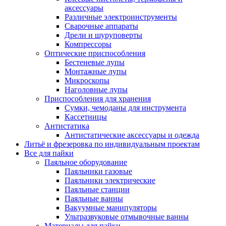
аксессуары
Различные электроинструменты
Сварочные аппараты
Дрели и шуруповерты
Компрессоры
Оптические приспособления
Бестеневые лупы
Монтажные лупы
Микроскопы
Наголовные лупы
Приспособления для хранения
Сумки, чемоданы для инструмента
Кассетницы
Антистатика
Антистатические аксессуары и одежда
Литьё и фрезеровка по индивидуальным проектам
Все для пайки
Паяльное оборудование
Паяльники газовые
Паяльники электрические
Паяльные станции
Паяльные ванны
Вакуумные манипуляторы
Ультразвуковые отмывочные ванны
Материалы для пайки