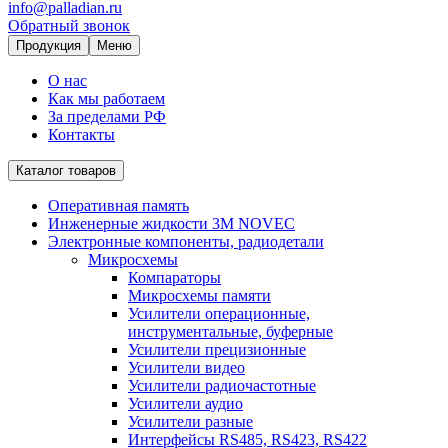
info@palladian.ru
Обратный звонок
Продукция
Меню
О нас
Как мы работаем
За пределами РФ
Контакты
Каталог товаров
Оперативная память
Инженерные жидкости 3M NOVEC
Электронные компоненты, радиодетали
Микросхемы
Компараторы
Микросхемы памяти
Усилители операционные,
инструментальные, буферные
Усилители прецизионные
Усилители видео
Усилители радиочастотные
Усилители аудио
Усилители разные
Интерфейсы RS485, RS423, RS422