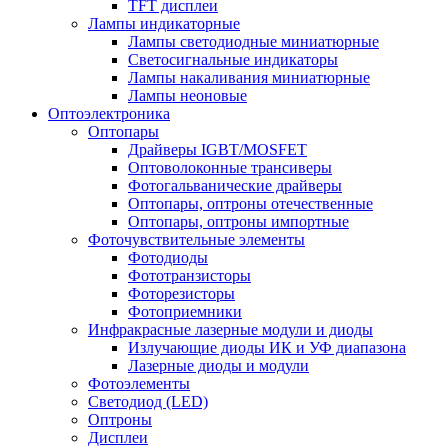
TFT дисплеи
Лампы индикаторные
Лампы светодиодные миниатюрные
Светосигнальные индикаторы
Лампы накаливания миниатюрные
Лампы неоновые
Оптоэлектроника
Оптопары
Драйверы IGBT/MOSFET
Оптоволоконные трансиверы
Фотогальванические драйверы
Оптопары, оптроны отечественные
Оптопары, оптроны импортные
Фоточувствительные элементы
Фотодиоды
Фототранзисторы
Фоторезисторы
Фотоприемники
Инфракрасные лазерные модули и диоды
Излучающие диоды ИК и УФ диапазона
Лазерные диоды и модули
Фотоэлементы
Светодиод (LED)
Оптроны
Дисплеи