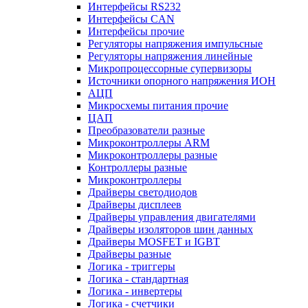
Интерфейсы RS232
Интерфейсы CAN
Интерфейсы прочие
Регуляторы напряжения импульсные
Регуляторы напряжения линейные
Микропроцессорные супервизоры
Источники опорного напряжения ИОН
АЦП
Микросхемы питания прочие
ЦАП
Преобразователи разные
Микроконтроллеры ARM
Микроконтроллеры разные
Контроллеры разные
Микроконтроллеры
Драйверы светодиодов
Драйверы дисплеев
Драйверы управления двигателями
Драйверы изоляторов шин данных
Драйверы MOSFET и IGBT
Драйверы разные
Логика - триггеры
Логика - стандартная
Логика - инвертеры
Логика - счетчики