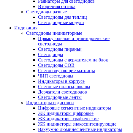
Радиаторы для светодиодов
Вторичная оптика
Светодиоды разные
Светодиоды для теплиц
Светодиодные модули
Индикация
Светодиоды индикаторные
Прямоугольные и цилиндрические
светодиоды
Светодиоды пираньи
Светодиоды
Светодиоды с держателем на блок
Светодиоды COB
Светоизлучающие матрицы
ЧИП светодиоды
Индикаторы в корпусе
Световые полосы, шкалы
Держатели светодиодов
Светодиодные ленты
Индикаторы и дисплеи
Цифровые сегментные индикаторы
ЖК индикаторы цифровые
ЖК индикаторы графические
ЖК индикаторы знакосинтезирующие
Вакуумно-люминесцентные индикаторы