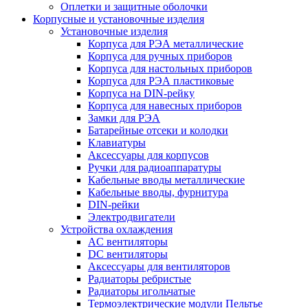
Оплетки и защитные оболочки
Корпусные и установочные изделия
Установочные изделия
Корпуса для РЭА металлические
Корпуса для ручных приборов
Корпуса для настольных приборов
Корпуса для РЭА пластиковые
Корпуса на DIN-рейку
Корпуса для навесных приборов
Замки для РЭА
Батарейные отсеки и колодки
Клавиатуры
Аксессуары для корпусов
Ручки для радиоаппаратуры
Кабельные вводы металлические
Кабельные вводы, фурнитура
DIN-рейки
Электродвигатели
Устройства охлаждения
AC вентиляторы
DC вентиляторы
Аксессуары для вентиляторов
Радиаторы ребристые
Радиаторы игольчатые
Термоэлектрические модули Пельтье