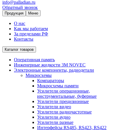
info@palladian.ru
Обратный звонок
Продукция
Меню
О нас
Как мы работаем
За пределами РФ
Контакты
Каталог товаров
Оперативная память
Инженерные жидкости 3M NOVEC
Электронные компоненты, радиодетали
Микросхемы
Компараторы
Микросхемы памяти
Усилители операционные,
инструментальные, буферные
Усилители прецизионные
Усилители видео
Усилители радиочастотные
Усилители аудио
Усилители разные
Интерфейсы RS485, RS423, RS422