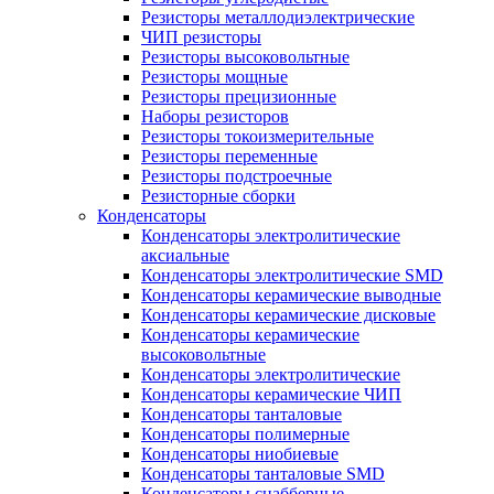
Резисторы металлодиэлектрические
ЧИП резисторы
Резисторы высоковольтные
Резисторы мощные
Резисторы прецизионные
Наборы резисторов
Резисторы токоизмерительные
Резисторы переменные
Резисторы подстроечные
Резисторные сборки
Конденсаторы
Конденсаторы электролитические
аксиальные
Конденсаторы электролитические SMD
Конденсаторы керамические выводные
Конденсаторы керамические дисковые
Конденсаторы керамические
высоковольтные
Конденсаторы электролитические
Конденсаторы керамические ЧИП
Конденсаторы танталовые
Конденсаторы полимерные
Конденсаторы ниобиевые
Конденсаторы танталовые SMD
Конденсаторы снабберные