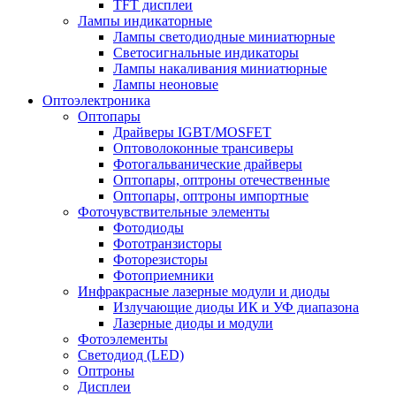
TFT дисплеи
Лампы индикаторные
Лампы светодиодные миниатюрные
Светосигнальные индикаторы
Лампы накаливания миниатюрные
Лампы неоновые
Оптоэлектроника
Оптопары
Драйверы IGBT/MOSFET
Оптоволоконные трансиверы
Фотогальванические драйверы
Оптопары, оптроны отечественные
Оптопары, оптроны импортные
Фоточувствительные элементы
Фотодиоды
Фототранзисторы
Фоторезисторы
Фотоприемники
Инфракрасные лазерные модули и диоды
Излучающие диоды ИК и УФ диапазона
Лазерные диоды и модули
Фотоэлементы
Светодиод (LED)
Оптроны
Дисплеи