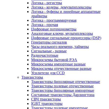
Логика - регистры
Логика - кодеры, демультиплексоры
Логика - буферы и линейные аппаратные
драйверы
Логика - программируемая
Логика - прочая
Цифровые потенциометры
Аналоговые ключи, мультиплексоры
Цифровые сигнальные процессоры (DSP)
Генераторы сигналов
Часы реального времени, таймеры
Сигнальные - разные
Радиочастотные
Микросхемы бытовой РЭА
Микросхемы импортные разные
Микросхемы отечественные разные
Усилители для CCD
Транзисторы
Транзисторы биполярные отечественные
Транзисторы полевые отечественные
Транзисторы биполярные импортные
Составные транзисторы Дарлингтона
СВЧ транзисторы
IGBT транзисторы
Транзисторы полевые импортные