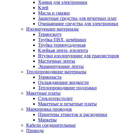
Химия для электроники
Клей
Масла и смазки
Защитные средства для печатных плат
Очищающие средства для электроники
Изолирующие материалы
Термоскотч
Трубка ПВХ, кембрики
Трубка термоусадочная
Клейкая лента, изолента
Втулки изолирующие для транзисторов
Мастичные ленты
Экранирующие ленты
Теплопроводящие материалы
Термопаста
Охлаждающие жидкости
Теплопроводящие подложки
Макетные платы
Стеклотекстолит
Макетные и печатные платы
Маркировка проводов
Принтеры этикеток и расходники
Маркеры
Кабели соединительные
Провода