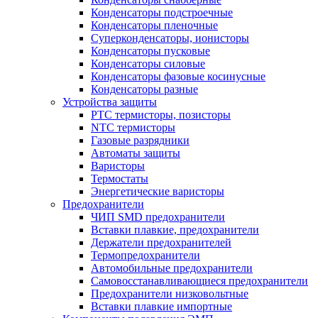
Конденсаторы подстроечные
Конденсаторы пленочные
Суперконденсаторы, ионисторы
Конденсаторы пусковые
Конденсаторы силовые
Конденсаторы фазовые косинусные
Конденсаторы разные
Устройства защиты
PTC термисторы, позисторы
NTC термисторы
Газовые разрядники
Автоматы защиты
Варисторы
Термостаты
Энергетические варисторы
Предохранители
ЧИП SMD предохранители
Вставки плавкие, предохранители
Держатели предохранителей
Термопредохранители
Автомобильные предохранители
Самовосстанавливающиеся предохранители
Предохранители низковольтные
Вставки плавкие импортные