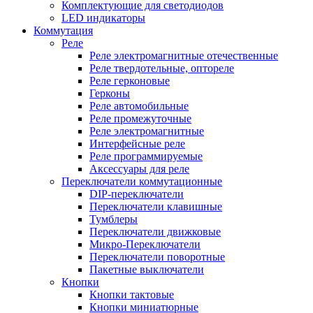
Комплектующие для светодиодов
LED индикаторы
Коммутация
Реле
Реле электромагнитные отечественные
Реле твердотельные, оптореле
Реле герконовые
Герконы
Реле автомобильные
Реле промежуточные
Реле электромагнитные
Интерфейсные реле
Реле программируемые
Аксессуары для реле
Переключатели коммутационные
DIP-переключатели
Переключатели клавишные
Тумблеры
Переключатели движковые
Микро-Переключатели
Переключатели поворотные
Пакетные выключатели
Кнопки
Кнопки тактовые
Кнопки миниатюрные