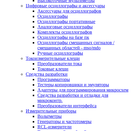
Высокоточные мультиметры
Цифровые осциллографы и аксессуары
Аксессуары для осциллографов
Осциллографы
Осциллографы портативные
Аналоговые осциллографы
Комплекты осциллографов
Осциллографы на базе пк
Осциллографы смешанных сигналов /
смешанных областей - mso/mdo
Ручные осциллографы
Токоизмерительные клещи
Преобразователи тока
Токовые клещи
Средства разработки
Программаторы
Тестеры,копировщики и эмуляторы
Адаптеры для программирования микросхем
Cредства разработки и отладки для
микроконтр.
Преобразователи интерфейса
Измерительные приборы
Вольтметры
Генераторы и частотомеры
RCL-измерители