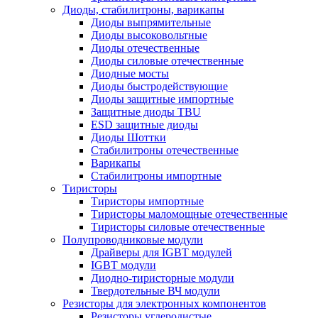
Диоды, стабилитроны, варикапы
Диоды выпрямительные
Диоды высоковольтные
Диоды отечественные
Диоды силовые отечественные
Диодные мосты
Диоды быстродействующие
Диоды защитные импортные
Защитные диоды TBU
ESD защитные диоды
Диоды Шоттки
Стабилитроны отечественные
Варикапы
Стабилитроны импортные
Тиристоры
Тиристоры импортные
Тиристоры маломощные отечественные
Тиристоры силовые отечественные
Полупроводниковые модули
Драйверы для IGBT модулей
IGBT модули
Диодно-тиристорные модули
Твердотельные ВЧ модули
Резисторы для электронных компонентов
Резисторы углеродистые