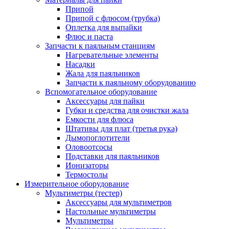
Припой
Припой с флюсом (трубка)
Оплетка для выпайки
Флюс и паста
Запчасти к паяльным станциям
Нагревательные элементы
Насадки
Жала для паяльников
Запчасти к паяльному оборудованию
Вспомогательное оборудование
Аксессуары для пайки
Губки и средства для очистки жала
Емкости для флюса
Штативы для плат (третья рука)
Дымопоглотители
Оловоотсосы
Подставки для паяльников
Ионизаторы
Термостолы
Измерительное оборудование
Мультиметры (тестер)
Аксессуары для мультиметров
Настольные мультиметры
Мультиметры