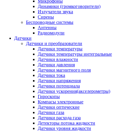
Микрофоны
Динамики (громкоговорители)
Излучатели звука
Сирены
Беспроводные системы
Антенны
Радиомодули
Датчики
Датчики и преобразователи
Датчики температуры
Датчики температуры интегральные
Датчики влажности
Датчики давления
Датчики магнитного поля
Датчики тока
Датчики напряжения
Датчики потенциала
Датчики ускорения(акселерометры)
Гироскопы
Компасы электронные
Датчики оптические
Датчики газа
Датчики расхода газа
Детекторы потока жидкости
Датчики уровня жидкости