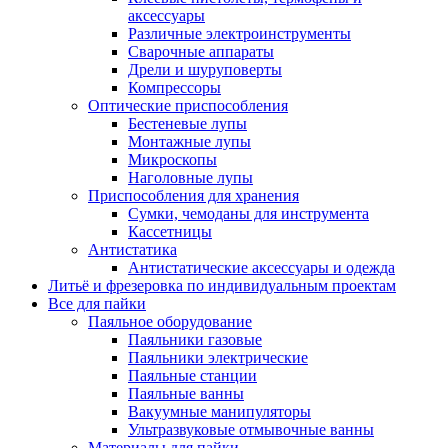
аксессуары
Различные электроинструменты
Сварочные аппараты
Дрели и шуруповерты
Компрессоры
Оптические приспособления
Бестеневые лупы
Монтажные лупы
Микроскопы
Наголовные лупы
Приспособления для хранения
Сумки, чемоданы для инструмента
Кассетницы
Антистатика
Антистатические аксессуары и одежда
Литьё и фрезеровка по индивидуальным проектам
Все для пайки
Паяльное оборудование
Паяльники газовые
Паяльники электрические
Паяльные станции
Паяльные ванны
Вакуумные манипуляторы
Ультразвуковые отмывочные ванны
Материалы для пайки