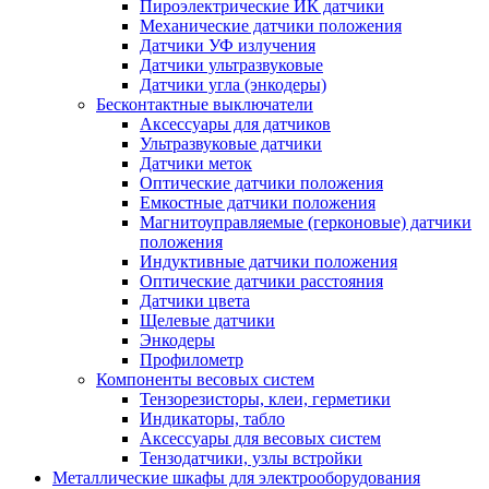
Пироэлектрические ИК датчики
Механические датчики положения
Датчики УФ излучения
Датчики ультразвуковые
Датчики угла (энкодеры)
Бесконтактные выключатели
Аксессуары для датчиков
Ультразвуковые датчики
Датчики меток
Оптические датчики положения
Емкостные датчики положения
Магнитоуправляемые (герконовые) датчики
положения
Индуктивные датчики положения
Оптические датчики расстояния
Датчики цвета
Щелевые датчики
Энкодеры
Профилометр
Компоненты весовых систем
Тензорезисторы, клеи, герметики
Индикаторы, табло
Аксессуары для весовых систем
Тензодатчики, узлы встройки
Металлические шкафы для электрооборудования