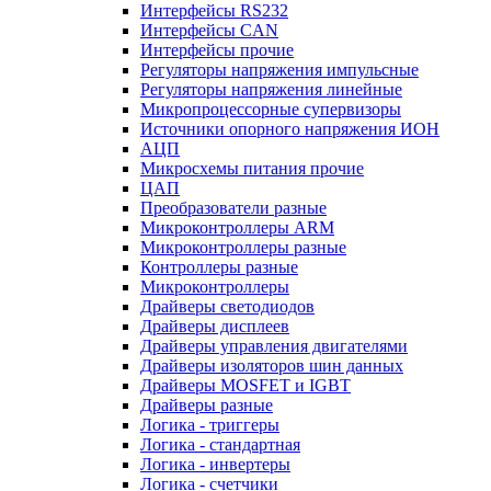
Интерфейсы RS232
Интерфейсы CAN
Интерфейсы прочие
Регуляторы напряжения импульсные
Регуляторы напряжения линейные
Микропроцессорные супервизоры
Источники опорного напряжения ИОН
АЦП
Микросхемы питания прочие
ЦАП
Преобразователи разные
Микроконтроллеры ARM
Микроконтроллеры разные
Контроллеры разные
Микроконтроллеры
Драйверы светодиодов
Драйверы дисплеев
Драйверы управления двигателями
Драйверы изоляторов шин данных
Драйверы MOSFET и IGBT
Драйверы разные
Логика - триггеры
Логика - стандартная
Логика - инвертеры
Логика - счетчики